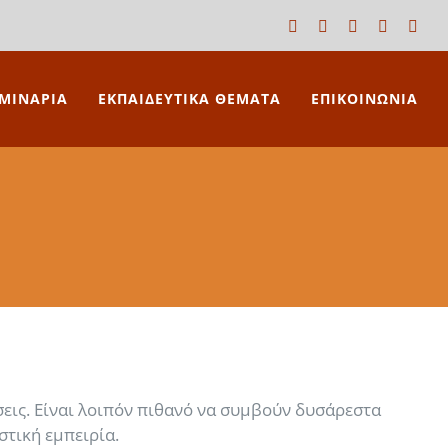
Facebook
X
LinkedIn
YouTube
Blog
ΜΙΝΑΡΙΑ
ΕΚΠΑΙΔΕΥΤΙΚΑ ΘΕΜΑΤΑ
ΕΠΙΚΟΙΝΩΝΙΑ
σεις. Είναι λοιπόν πιθανό να συμβούν δυσάρεστα
στική εμπειρία.