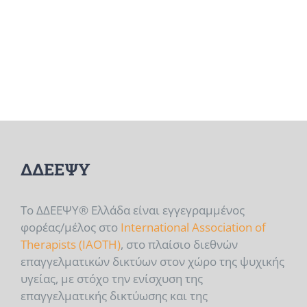
ΔΔΕΕΨΥ
Το ΔΔΕΕΨΥ® Ελλάδα είναι εγγεγραμμένος
φορέας/μέλος στο
International Association of
Therapists (IAOTH)
, στο πλαίσιο διεθνών
επαγγελματικών δικτύων στον χώρο της ψυχικής
υγείας, με στόχο την ενίσχυση της
επαγγελματικής δικτύωσης και της