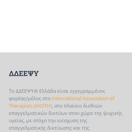
ΔΔΕΕΨΥ
Το ΔΔΕΕΨΥ® Ελλάδα είναι εγγεγραμμένος
φορέας/μέλος στο
International Association of
Therapists (IAOTH)
, στο πλαίσιο διεθνών
επαγγελματικών δικτύων στον χώρο της ψυχικής
υγείας, με στόχο την ενίσχυση της
επαγγελματικής δικτύωσης και της