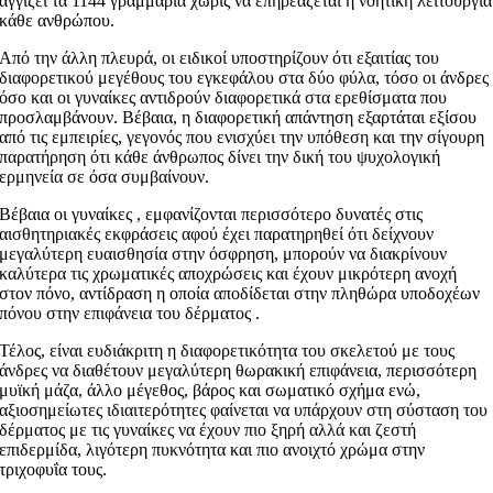
αγγίζει τα 1144 γραμμάρια χωρίς να επηρεάζεται η νοητική λειτουργία
κάθε ανθρώπου.
Από την άλλη πλευρά, οι ειδικοί υποστηρίζουν ότι εξαιτίας του
διαφορετικού μεγέθους του εγκεφάλου στα δύο φύλα, τόσο οι άνδρες
όσο και οι γυναίκες αντιδρούν διαφορετικά στα ερεθίσματα που
προσλαμβάνουν. Βέβαια, η διαφορετική απάντηση εξαρτάται εξίσου
από τις εμπειρίες, γεγονός που ενισχύει την υπόθεση και την σίγουρη
παρατήρηση ότι κάθε άνθρωπος δίνει την δική του ψυχολογική
ερμηνεία σε όσα συμβαίνουν.
Βέβαια οι γυναίκες , εμφανίζονται περισσότερο δυνατές στις
αισθητηριακές εκφράσεις αφού έχει παρατηρηθεί ότι δείχνουν
μεγαλύτερη ευαισθησία στην όσφρηση, μπορούν να διακρίνουν
καλύτερα τις χρωματικές αποχρώσεις και έχουν μικρότερη ανοχή
στον πόνο, αντίδραση η οποία αποδίδεται στην πληθώρα υποδοχέων
πόνου στην επιφάνεια του δέρματος .
Τέλος, είναι ευδιάκριτη η διαφορετικότητα του σκελετού με τους
άνδρες να διαθέτουν μεγαλύτερη θωρακική επιφάνεια, περισσότερη
μυϊκή μάζα, άλλο μέγεθος, βάρος και σωματικό σχήμα ενώ,
αξιοσημείωτες ιδιαιτερότητες φαίνεται να υπάρχουν στη σύσταση του
δέρματος με τις γυναίκες να έχουν πιο ξηρή αλλά και ζεστή
επιδερμίδα, λιγότερη πυκνότητα και πιο ανοιχτό χρώμα στην
τριχοφυΐα τους.