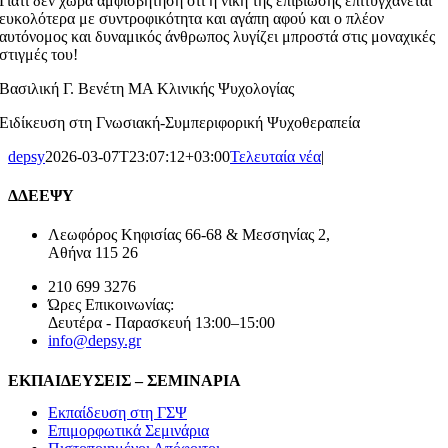
Γιατί δεν χωρά αμφισβήτηση ότι η νίκη της επιβίωσης επιτυγχάνεται
ευκολότερα με συντροφικότητα και αγάπη αφού και ο πλέον
αυτόνομος και δυναμικός άνθρωπος λυγίζει μπροστά στις μοναχικές
στιγμές του!
Βασιλική Γ. Βενέτη ΜΑ Κλινικής Ψυχολογίας
Ειδίκευση στη Γνωσιακή-Συμπεριφορική Ψυχοθεραπεία
depsy
2026-03-07T23:07:12+03:00
Τελευταία νέα
|
ΔΔΕΕΨΥ
Λεωφόρος Κηφισίας 66-68 & Μεσσηνίας 2,
Αθήνα 115 26
210 699 3276
Ώρες Επικοινωνίας:
Δευτέρα - Παρασκευή 13:00–15:00
info@depsy.gr
ΕΚΠΑΙΔΕΥΣΕΙΣ – ΣΕΜΙΝΑΡΙΑ
Εκπαίδευση στη ΓΣΨ
Επιμορφωτικά Σεμινάρια