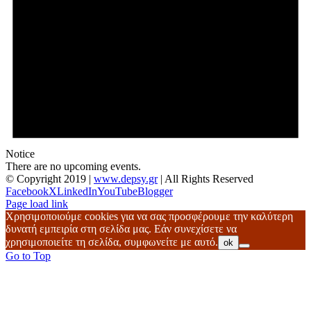
Notice
There are no upcoming events.
© Copyright 2019 |
www.depsy.gr
| All Rights Reserved
Facebook
X
LinkedIn
YouTube
Blogger
Page load link
Χρησιμοποιούμε cookies για να σας προσφέρουμε την καλύτερη
δυνατή εμπειρία στη σελίδα μας. Εάν συνεχίσετε να
χρησιμοποιείτε τη σελίδα, συμφωνείτε με αυτό.
ok
Go to Top