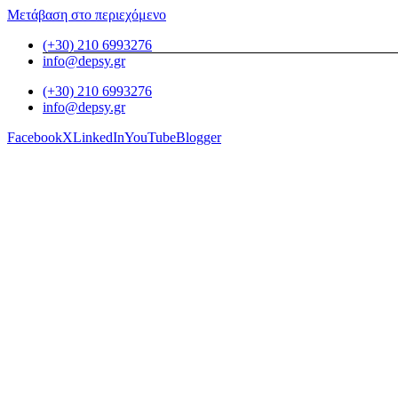
Μετάβαση στο περιεχόμενο
(+30) 210 6993276
info@depsy.gr
(+30) 210 6993276
info@depsy.gr
Facebook
X
LinkedIn
YouTube
Blogger