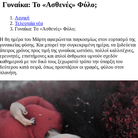
Γυναίκα: Το «Ασθενές» Φύλο;
Αρχική
Τελευταία νέα
Γυναίκα: Το «Ασθενές» Φύλο;
Η 8η ημέρα του Μάρτη αφιερώνεται παγκοσμίως στον εορτασμό της
γυναικείας φύσης. Και μπορεί την συγκεκριμένη ημέρα, να ξοδεύεται
άπειρος χρόνος προς τιμή της γυναίκας ωστόσο, πολλοί καλλιτέχνες,
ερευνητές, επιστήμονες και απλοί άνθρωποι υμνούν σχεδόν
καθημερινά με τον δικό τους ξεχωριστό τρόπο την ύπαρξη του
δεύτερου κατά σειρά, όπως προστάζουν οι γραφές, φύλου στον
πλανήτη.