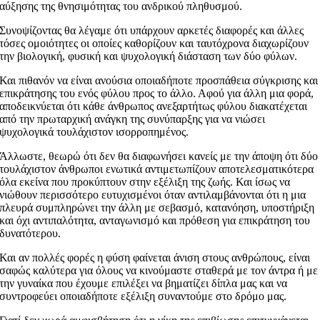
αύξησης της θνησιμότητας του ανδρικού πληθυσμού.
Συνοψίζοντας θα λέγαμε ότι υπάρχουν αρκετές διαφορές και άλλες
τόσες ομοιότητες οι οποίες καθορίζουν και ταυτόχρονα διαχωρίζουν
την βιολογική, φυσική και ψυχολογική διάσταση των δύο φύλων.
Και πιθανόν να είναι ανούσια οποιαδήποτε προσπάθεια σύγκρισης και
επικράτησης του ενός φύλου προς το άλλο. Αφού για άλλη μια φορά,
αποδεικνύεται ότι κάθε άνθρωπος ανεξαρτήτως φύλου διακατέχεται
από την πρωταρχική ανάγκη της συνύπαρξης για να νιώσει
ψυχολογικά τουλάχιστον ισορροπημένος.
Άλλωστε, θεωρώ ότι δεν θα διαφωνήσει κανείς με την άποψη ότι δύο
τουλάχιστον άνθρωποι ενωτικά αντιμετωπίζουν αποτελεσματικότερα
όλα εκείνα που προκύπτουν στην εξέλιξη της ζωής. Και ίσως να
νιώθουν περισσότερο ευτυχισμένοι όταν αντιλαμβάνονται ότι η μια
πλευρά συμπληρώνει την άλλη με σεβασμό, κατανόηση, υποστήριξη
και όχι αντιπαλότητα, ανταγωνισμό και πρόθεση για επικράτηση του
δυνατότερου.
Και αν πολλές φορές η φύση φαίνεται άνιση στους ανθρώπους, είναι
σαφώς καλύτερα για όλους να κινούμαστε σταθερά με τον άντρα ή με
την γυναίκα που έχουμε επιλέξει να βηματίζει δίπλα μας και να
συντροφεύει οποιαδήποτε εξέλιξη συναντούμε στο δρόμο μας.