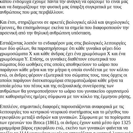
κάπου ενδόμυχα έχουμε πάντα την ανάγκη να ορίζουμε το είναι μας
και να διαχωρίζουμε την φυσική μας ύπαρξη συγκριτικά με τους
ανθρώπους που μας περιβάλλουν.
Και έτσι, στηριζόμενοι σε αρκετές βιολογικές αλλά και ψυχολογικές
έρευνες, θα επισημάνουμε εκείνα τα σημεία που διαφοροποιούν την
αρσενική από την θηλυκή ανθρώπινη υπόσταση.
Εστιάζοντας λοιπόν το ενδιαφέρον μας στις βιολογικές λειτουργίες
των δύο φύλων, θα παρατηρήσουμε ότι κάθε γυναίκα φέρει δύο
χρωμοσώματα Χ και κάθε άνδρας έχει ένα χρωμόσωμα Χ και ένα
χρωμόσωμα Υ. Επίσης, οι γυναίκες διαθέτουν εσωτερικά του
σώματος δύο ωοθήκες στις οποίες αποθηκεύουν το ωάριο που
παράγουν κάθε μήνα και την μήτρα η οποία συνδέεται με τον κόλπο
ενώ, οι άνδρες φέρουν εξωτερικά του σώματος τους, τους όρχεις οι
οποίοι παράγουν δισεκατομμύρια σπερματοζωάρια κάθε μήνα τα
οποία μέσω του πέους και της σεξουαλικής συνεύρεσης των
ανθρώπων θα γονιμοποιήσουν το ωάριο του γυναικείου οργανισμού
σε καθορισμένες ημέρες σύμφωνα με τον κύκλο της έμμηνου ρήσης.
Επιπλέον, σημαντικές διαφορές παρουσιάζονται αναφορικά με τις
λειτουργίες του κεντρικού νευρικού συστήματος και το μέγεθος του
εγκεφάλου μεταξύ ανδρών και γυναικών. Σύμφωνα με τα πορίσματα
των ερευνών του Broca (1861), οι άνδρες έχουν κατά μέσο όρο 1325
γραμμάρια βάρος εγκεφάλου ενώ, εκείνο των γυναικών φαίνεται να