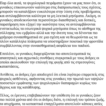
Παρ όλα αυτά, τα ψυχολογικά πειράματα έχουν να μας πουν ότι, οι
γυναίκες επικοινωνούν καλύτερα στις διαπροσωπικές τους σχέσεις,
μπορούν να καταλήξουν ευκολότερα στην λύση ενός προβλήματος
και αντιλαμβάνονται καλύτερα τα μη λεκτικά μηνύματα. Ακόμη, οι
γυναίκες αποδεικνύονται περισσότερο διαισθητικές και δοτικές,
παρατήρηση που εξηγεί την ικανότητα τους να αντιλαμβάνονται
ενστικτωδώς τα εσωτερικά ψυχικά μηνύματα όπως το αίσθημα της
σύλληψης του εμβρύου αλλά και την άνεση τους να δένονται πιο
γρήγορα συναισθηματικά σε μια σχέση και να θεωρούνται ως τα
πλέον κατάλληλα πλάσματα να υποστηρίξουν ποιοτικά την φροντίδα
συμβάλλοντας στην συναισθηματική ασφάλεια του παιδιού.
Επιπλέον, οι γυναίκες διαχειρίζονται πιο αποτελεσματικά τις
απαιτητικές και αγχωτικές συνθήκες συγκριτικά με τους άνδρες οι
οποίοι ακολουθούν την επιλογή της φυγής από τις στρεσογόνες
καταστάσεις.
Αντίθετα, οι άνδρες έχει αποδειχτεί ότι είναι λιγότερο επιρρεπείς στις
ψυχικές ασθένειες, αφήνοντας στις γυναίκες την πρωτιά των υψηλών
ποσοστών εμφάνισης των ψυχολογικών διαταραχών κυρίως του
άγχους και της κατάθλιψης.
Τέλος, οι έρευνες επιβεβαιώνουν την υπόθεση ότι οι γυναίκες ζουν
πιο πολλά χρόνια από ότι οι άνδρες διότι, η επιλογή του τρόπου ζωής,
τα ατυχήματα, τα κοπιαστικά επαγγέλματα αποτελούν κάποιες αιτίες