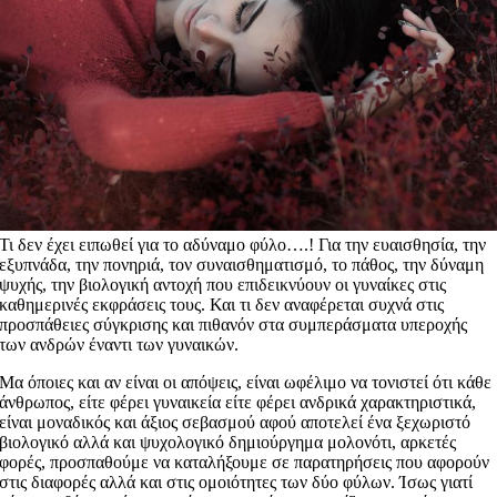
Τι δεν έχει ειπωθεί για το αδύναμο φύλο….! Για την ευαισθησία, την
εξυπνάδα, την πονηριά, τον συναισθηματισμό, το πάθος, την δύναμη
ψυχής, την βιολογική αντοχή που επιδεικνύουν οι γυναίκες στις
καθημερινές εκφράσεις τους. Και τι δεν αναφέρεται συχνά στις
προσπάθειες σύγκρισης και πιθανόν στα συμπεράσματα υπεροχής
των ανδρών έναντι των γυναικών.
Μα όποιες και αν είναι οι απόψεις, είναι ωφέλιμο να τονιστεί ότι κάθε
άνθρωπος, είτε φέρει γυναικεία είτε φέρει ανδρικά χαρακτηριστικά,
είναι μοναδικός και άξιος σεβασμού αφού αποτελεί ένα ξεχωριστό
βιολογικό αλλά και ψυχολογικό δημιούργημα μολονότι, αρκετές
φορές, προσπαθούμε να καταλήξουμε σε παρατηρήσεις που αφορούν
στις διαφορές αλλά και στις ομοιότητες των δύο φύλων. Ίσως γιατί