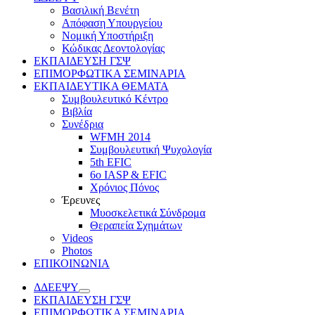
Βασιλική Βενέτη
Απόφαση Υπουργείου
Νομική Υποστήριξη
Κώδικας Δεοντολογίας
ΕΚΠΑΙΔΕΥΣΗ ΓΣΨ
ΕΠΙΜΟΡΦΩΤΙΚΑ ΣΕΜΙΝΑΡΙΑ
ΕΚΠΑΙΔΕΥΤΙΚΑ ΘΕΜΑΤΑ
Συμβουλευτικό Κέντρο
Βιβλία
Συνέδρια
WFMH 2014
Συμβουλευτική Ψυχολογία
5th EFIC
6ο IASP & EFIC
Χρόνιος Πόνος
Έρευνες
Μυοσκελετικά Σύνδρομα
Θεραπεία Σχημάτων
Videos
Photos
ΕΠΙΚΟΙΝΩΝΙΑ
ΔΔΕΕΨΥ
ΕΚΠΑΙΔΕΥΣΗ ΓΣΨ
ΕΠΙΜΟΡΦΩΤΙΚΑ ΣΕΜΙΝΑΡΙΑ