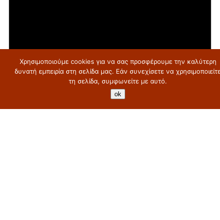
Χρησιμοποιούμε cookies για να σας προσφέρουμε την καλύτερη
δυνατή εμπειρία στη σελίδα μας. Εάν συνεχίσετε να χρησιμοποιείτ
τη σελίδα, συμφωνείτε με αυτό.
ok
Notice
There are no upcoming events.
© Copyright 2019 |
www.depsy.gr
| All Rights Reserved