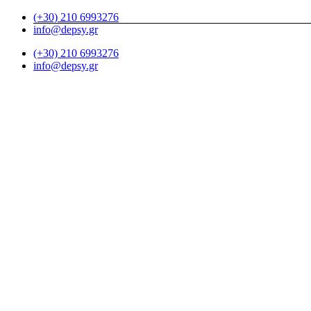
Μετάβαση
(+30) 210 6993276
στο
info@depsy.gr
περιεχόμενο
(+30) 210 6993276
info@depsy.gr
Facebook
X
LinkedIn
YouTube
Blogger