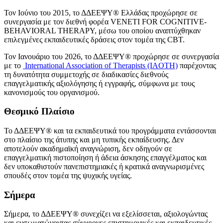
Τον Ιούνιο του 2015, το ΔΔΕΕΨΥ® Ελλάδας προχώρησε σε
συνεργασία με τον διεθνή φορέα VENETI FOR COGNITIVE-
BEHAVIORAL THERAPY, μέσω του οποίου αναπτύχθηκαν
επιλεγμένες εκπαιδευτικές δράσεις στον τομέα της CBT.
Τον Ιανουάριο του 2026, το ΔΔΕΕΨΥ® προχώρησε σε συνεργασία
με το
International Association of Therapists (IAOTH)
παρέχοντας
τη δυνατότητα συμμετοχής σε διαδικασίες διεθνούς
επαγγελματικής αξιολόγησης ή εγγραφής, σύμφωνα με τους
κανονισμούς του οργανισμού.
Θεσμικό Πλαίσιο
Το ΔΔΕΕΨΥ® και τα εκπαιδευτικά του προγράμματα εντάσσονται
στο πλαίσιο της άτυπης και μη τυπικής εκπαίδευσης. Δεν
αποτελούν ακαδημαϊκή αναγνώριση, δεν οδηγούν σε
επαγγελματική πιστοποίηση ή άδεια άσκησης επαγγέλματος και
δεν υποκαθιστούν πανεπιστημιακές ή κρατικά αναγνωρισμένες
σπουδές στον τομέα της ψυχικής υγείας.
Σήμερα
Σήμερα, το ΔΔΕΕΨΥ® συνεχίζει να εξελίσσεται, αξιολογώντας
και ενσωματώνοντας σύγχρονες επιστημονικές και εκπαιδευτικές