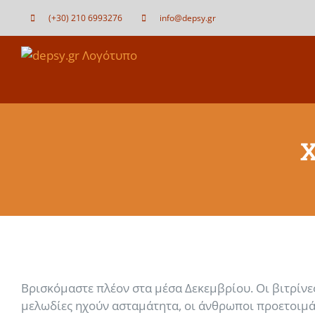
Μετάβαση
(+30) 210 6993276
info@depsy.gr
στο
περιεχόμενο
Χ
Βρισκόμαστε πλέον στα μέσα Δεκεμβρίου. Οι βιτρίνε
μελωδίες ηχούν ασταμάτητα, οι άνθρωποι προετοιμάζ