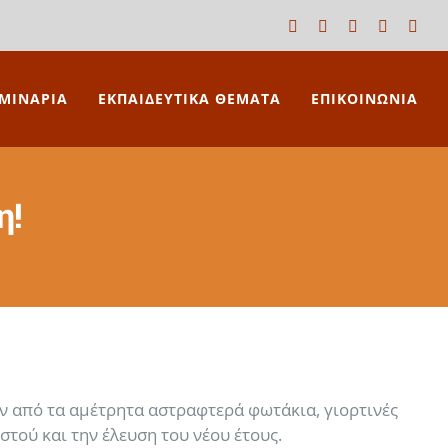
Facebook
X
LinkedIn
YouTube
Blog
ΜΙΝΑΡΙΑ
ΕΚΠΑΙΔΕΥΤΙΚΑ ΘΕΜΑΤΑ
ΕΠΙΚΟΙΝΩΝΙΑ
η!
ύν από τα αμέτρητα αστραφτερά φωτάκια, γιορτινές
τού και την έλευση του νέου έτους.