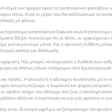
ινό κλίμα των ημερών αφού τα Χριστούγεννα φαντάζουν ω
όρου έτους. Είναι οι μέρες που θα εκδηλώσουμε τα συνα
κέδασης με φίλους.
 να περάσουμε καταπληκτικά ξαφνικά συνειδητοποιούμε ό
αστε θλίψη, πιστεύουμε ότι οι άλλοι, οι «χαρούμενοι» 
 για να μείνουμε μόνοι. Και η αρνητική διάθεση μπορεί
 στιγμές αγάπης και θαλπωρής.
σο ευχάριστη; Πώς μπορεί να επηρεαστεί η διάθεση των αν
 γιορτινά; Μήπως τελικά «πάσχουμε» από Χριστουγεννιάτ
ίναι πολλές. Η απουσία ή η αδυναμία συνάντησης με το ο
υχόν αντιμετωπίζουμε, η σωματική και ψυχική κούραση 
, οι υψηλοί στόχοι που θέτουμε στη ζωή, η αποδοχή ανε
περάσουν αλλά και η περίπτωση να μην μας αρέσουν οι γι
εσης είναι ιδιαίτερα ωφέλιμο να ξεπεράσουμε τον αρνητ