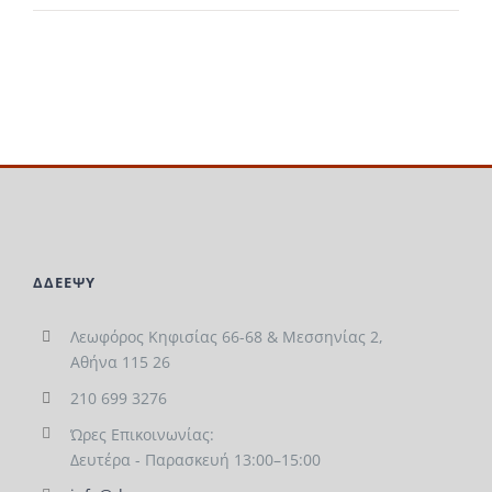
ΔΔΕΕΨΥ
Λεωφόρος Κηφισίας 66-68 & Μεσσηνίας 2,
Αθήνα 115 26
210 699 3276
Ώρες Επικοινωνίας:
Δευτέρα - Παρασκευή 13:00–15:00