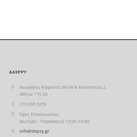
ΔΔΕΕΨΥ
Λεωφόρος Κηφισίας 66-68 & Μεσσηνίας 2,
Αθήνα 115 26
210 699 3276
Ώρες Επικοινωνίας:
Δευτέρα - Παρασκευή 13:00–15:00
info@depsy.gr