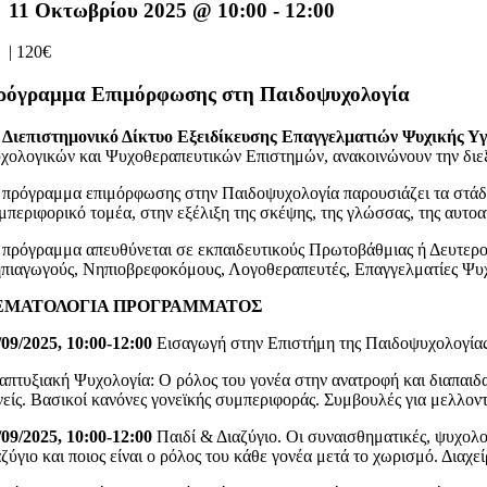
11 Οκτωβρίου 2025 @ 10:00
-
12:00
|
120€
ρόγραμμα Επιμόρφωσης στη Παιδοψυχολογία
ο
Διεπιστημονικό Δίκτυο Εξειδίκευσης Επαγγελματιών Ψυχικής Υ
χολογικών και Ψυχοθεραπευτικών Επιστημών, ανακοινώνουν την δι
 πρόγραμμα επιμόρφωσης στην Παιδοψυχολογία παρουσιάζει τα στάδια
μπεριφορικό τομέα, στην εξέλιξη της σκέψης, της γλώσσας, της αυτοα
 πρόγραμμα απευθύνεται σε εκπαιδευτικούς Πρωτοβάθμιας ή Δευτερ
πιαγωγούς, Νηπιοβρεφοκόμους, Λογοθεραπευτές, Επαγγελματίες Ψυχικ
ΕΜΑΤΟΛΟΓΙΑ ΠΡΟΓΡΑΜΜΑΤΟΣ
/09/2025, 10:00-12:00
Εισαγωγή στην Επιστήμη της Παιδοψυχολογίας:
απτυξιακή Ψυχολογία: Ο ρόλος του γονέα στην ανατροφή και διαπαιδα
νείς. Βασικοί κανόνες γονεϊκής συμπεριφοράς. Συμβουλές για μελλοντι
/09/2025, 10:00-12:00
Παιδί & Διαζύγιο. Οι συναισθηματικές, ψυχολο
αζύγιο και ποιος είναι ο ρόλος του κάθε γονέα μετά το χωρισμό. Δια