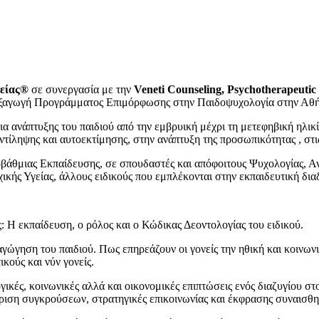
γείας®
σε συνεργασία με την
Veneti Counseling, Psychotherapeutic
εξαγωγή Προγράμματος Επιμόρφωσης στην Παιδοψυχολογία στην Αθή
 ανάπτυξης του παιδιού από την εμβρυική μέχρι τη μετεφηβική ηλικί
ντίληψης και αυτοεκτίμησης, στην ανάπτυξη της προσωπικότητας , στ
οβάθμιας Εκπαίδευσης, σε σπουδαστές και απόφοιτους Ψυχολογίας, 
ής Υγείας, άλλους ειδικούς που εμπλέκονται στην εκπαιδευτική διαδ
 Η εκπαίδευση, ο ρόλος και ο Κώδικας Δεοντολογίας του ειδικού.
γώγηση του παιδιού. Πως επηρεάζουν οι γονείς την ηθική και κοινων
κούς και νύν γονείς.
γικές, κοινωνικές αλλά και οικονομικές επιπτώσεις ενός διαζυγίου στ
χείριση συγκρούσεων, στρατηγικές επικοινωνίας και έκφρασης συναισθ