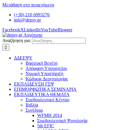
Μετάβαση στο περιεχόμενο
(+30) 210 6993276
info@depsy.gr
Facebook
X
LinkedIn
YouTube
Blogger
Αναζήτηση για:
ΔΔΕΕΨΥ
Βασιλική Βενέτη
Απόφαση Υπουργείου
Νομική Υποστήριξη
Κώδικας Δεοντολογίας
ΕΚΠΑΙΔΕΥΣΗ ΓΣΨ
ΕΠΙΜΟΡΦΩΤΙΚΑ ΣΕΜΙΝΑΡΙΑ
ΕΚΠΑΙΔΕΥΤΙΚΑ ΘΕΜΑΤΑ
Συμβουλευτικό Κέντρο
Βιβλία
Συνέδρια
WFMH 2014
Συμβουλευτική Ψυχολογία
5th EFIC