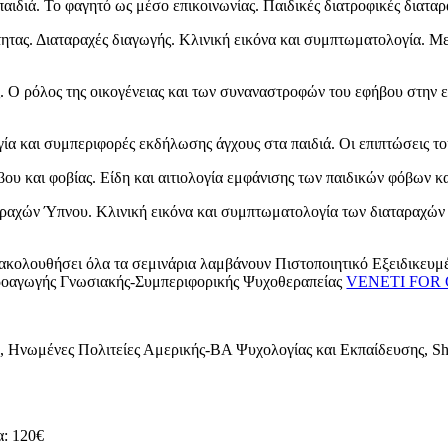
αιδιά. Το φαγητό ως μέσo επικοινωνίας. Παιδικές διατροφικές διαταρ
ότητας. Διαταραχές διαγωγής. Κλινική εικόνα και συμπτωματολογία. Μ
 Ο ρόλος της οικογένειας και των συναναστροφών του εφήβου στην ε
ία και συμπεριφορές εκδήλωσης άγχους στα παιδιά. Οι επιπτώσεις το
υ και φοβίας. Είδη και αιτιολογία εμφάνισης των παιδικών φόβων κα
αραχών Ύπνου. Κλινική εικόνα και συμπτωματολογία των διαταραχών 
ρακολουθήσει όλα τα σεμινάρια λαμβάνουν Πιστοποιητικό Εξειδικευ
ροαγωγής Γνωσιακής-Συμπεριφορικής Ψυχοθεραπείας
VENETI FOR
is, Ηνωμένες Πολιτείες Αμερικής-ΒΑ Ψυχολογίας και Εκπαίδευσης, Sh
: 120€