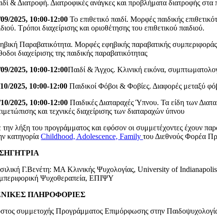
ιδί & Διατροφή. Διατροφικές ανάγκες και προβλήματα διατροφής στα π
/09/2025, 10:00-12:00
Το επιθετικό παιδί. Μορφές παιδικής επιθετικ
ιδιού. Τρόποι διαχείρισης και οριοθέτησης του επιθετικού παιδιού.
ηβική Παραβατικότητα. Μορφές εφηβικής παραβατικής συμπεριφοράς.
θοδοι διαχείρισης της παιδικής παραβατικότητας
/09/2025, 10:00-12:00
Παιδί & Άγχος. Κλινική εικόνα, συμπτωματολογ
/10/2025, 10:00-12:00
Παιδικοί Φόβοι & Φοβίες. Διαφορές μεταξύ φόβο
/10/2025, 10:00-12:00
Παιδικές Διαταραχές Ύπνου. Τα είδη των Διατ
τιμετώπισης και τεχνικές διαχείρισης των διαταραχών ύπνου
 την λήξη του προγράμματος και εφόσον οι συμμετέχοντες έχουν πα
ην κατηγορία
Childhood, Adolescence, Family
του Διεθνούς Φορέα Π
ΙΣΗΓΗΤΡΙΑ
σιλική Γ.Βενέτη: ΜΑ Κλινικής Ψυχολογίας, University of Indianapol
μπεριφορική Ψυχοθεραπεία, ΕΠΙΨΥ
ΕΝΙΚΕΣ ΠΛΗΡΟΦΟΡΙΕΣ
στος συμμετοχής Προγράμματος Επιμόρφωσης στην Παιδοψυχολογία