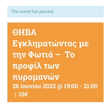
This event has passed.
ΘΗΒΑ
Εγκληματώντας με
την Φωτιά – Το
προφίλ των
πυρομανών
26 Ιουνίου 2022 @ 19:00
-
21:00
|
10€