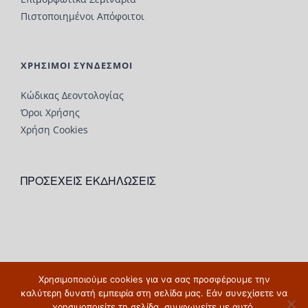
Πιστοποιημένοι Απόφοιτοι
ΧΡΗΣΙΜΟΙ ΣΥΝΔΕΣΜΟΙ
Κώδικας Δεοντολογίας
Όροι Χρήσης
Χρήση Cookies
ΠΡΟΣΕΧΕΙΣ ΕΚΔΗΛΩΣΕΙΣ
Χρησιμοποιούμε cookies για να σας προσφέρουμε την
© Copyright 2019 |
www.depsy.gr
| All Rights Reserved
καλύτερη δυνατή εμπειρία στη σελίδα μας. Εάν συνεχίσετε να
χρησιμοποιείτε τη σελίδα, συμφωνείτε με αυτό.