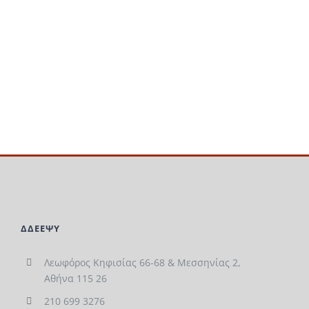
ΔΔΕΕΨΥ
Λεωφόρος Κηφισίας 66-68 & Μεσσηνίας 2,
Αθήνα 115 26
210 699 3276