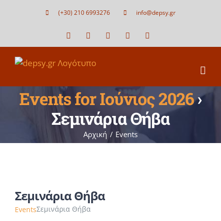
Μετάβαση
(+30) 210 6993276
info@depsy.gr
στο
περιεχόμενο
Facebook
X
LinkedIn
YouTube
Blogger
Events for Ιούνιος 2026
›
Σεμινάρια Θήβα
Αρχική
Events
Σεμινάρια Θήβα
Σεμινάρια Θήβα
Events