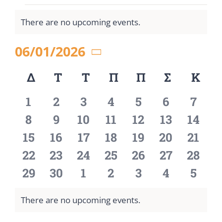
Events
There are no upcoming events.
Notice
06/01/2026
Select
Δ
ΔΕΥΤΈΡΑ
Τ
ΤΡΊΤΗ
Τ
ΤΕΤΆΡΤΗ
Π
ΠΈΜΠΤΗ
Π
ΠΑΡΑΣΚΕΥΉ
Σ
ΣΆΒΒΑΤ
Κ
ΚΥ
Calendar
date.
0
0
0
0
0
0
0
1
2
3
4
5
6
7
of
events
events
events
events
events
events
event
0
0
0
0
0
0
0
8
9
10
11
12
13
14
Events
events
events
events
events
events
events
event
0
0
0
0
0
0
0
15
16
17
18
19
20
21
events
events
events
events
events
events
event
0
0
0
0
0
0
0
22
23
24
25
26
27
28
events
events
events
events
events
events
event
0
0
0
0
0
0
0
29
30
1
2
3
4
5
events
events
events
events
events
events
event
There are no upcoming events.
Notice