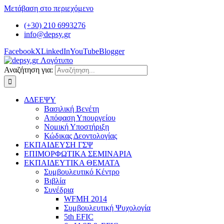
Μετάβαση στο περιεχόμενο
(+30) 210 6993276
info@depsy.gr
Facebook
X
LinkedIn
YouTube
Blogger
Αναζήτηση για:
ΔΔΕΕΨΥ
Βασιλική Βενέτη
Απόφαση Υπουργείου
Νομική Υποστήριξη
Κώδικας Δεοντολογίας
ΕΚΠΑΙΔΕΥΣΗ ΓΣΨ
ΕΠΙΜΟΡΦΩΤΙΚΑ ΣΕΜΙΝΑΡΙΑ
ΕΚΠΑΙΔΕΥΤΙΚΑ ΘΕΜΑΤΑ
Συμβουλευτικό Κέντρο
Βιβλία
Συνέδρια
WFMH 2014
Συμβουλευτική Ψυχολογία
5th EFIC