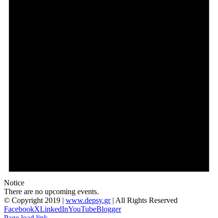
Notice
There are no upcoming events.
© Copyright 2019 |
www.depsy.gr
| All Rights Reserved
Facebook
X
LinkedIn
YouTube
Blogger
Page load link