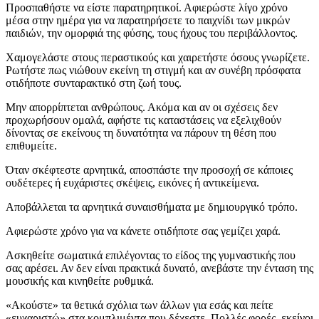
Προσπαθήστε να είστε παρατηρητικοί. Αφιερώστε λίγο χρόνο
μέσα στην ημέρα για να παρατηρήσετε το παιχνίδι των μικρών
παιδιών, την ομορφιά της φύσης, τους ήχους του περιβάλλοντος.
Χαμογελάστε στους περαστικούς και χαιρετήστε όσους γνωρίζετε.
Ρωτήστε πως νιώθουν εκείνη τη στιγμή και αν συνέβη πρόσφατα
οτιδήποτε συνταρακτικό στη ζωή τους.
Μην απορρίπτεται ανθρώπους. Ακόμα και αν οι σχέσεις δεν
προχωρήσουν ομαλά, αφήστε τις καταστάσεις να εξελιχθούν
δίνοντας σε εκείνους τη δυνατότητα να πάρουν τη θέση που
επιθυμείτε.
Όταν σκέφτεστε αρνητικά, αποσπάστε την προσοχή σε κάποιες
ουδέτερες ή ευχάριστες σκέψεις, εικόνες ή αντικείμενα.
Αποβάλλεται τα αρνητικά συναισθήματα με δημιουργικό τρόπο.
Αφιερώστε χρόνο για να κάνετε οτιδήποτε σας γεμίζει χαρά.
Ασκηθείτε σωματικά επιλέγοντας το είδος της γυμναστικής που
σας αρέσει. Αν δεν είναι πρακτικά δυνατό, ανεβάστε την ένταση της
μουσικής και κινηθείτε ρυθμικά.
«Ακούστε» τα θετικά σχόλια των άλλων για εσάς και πείτε
«ευχαριστώ» στα κομπλιμέντα που δέχεστε. Πολλές φορές, εκείνοι