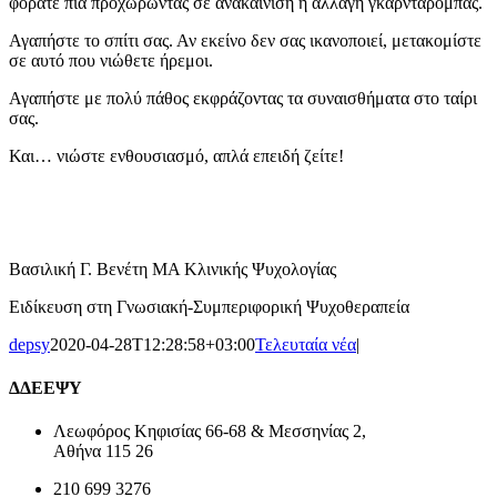
φοράτε πια προχωρώντας σε ανακαίνιση ή αλλαγή γκαρνταρόμπας.
Αγαπήστε το σπίτι σας. Αν εκείνο δεν σας ικανοποιεί, μετακομίστε
σε αυτό που νιώθετε ήρεμοι.
Αγαπήστε με πολύ πάθος εκφράζοντας τα συναισθήματα στο ταίρι
σας.
Και… νιώστε ενθουσιασμό, απλά επειδή ζείτε!
Βασιλική Γ. Βενέτη ΜΑ Κλινικής Ψυχολογίας
Ειδίκευση στη Γνωσιακή-Συμπεριφορική Ψυχοθεραπεία
depsy
2020-04-28T12:28:58+03:00
Τελευταία νέα
|
ΔΔΕΕΨΥ
Λεωφόρος Κηφισίας 66-68 & Μεσσηνίας 2,
Αθήνα 115 26
210 699 3276