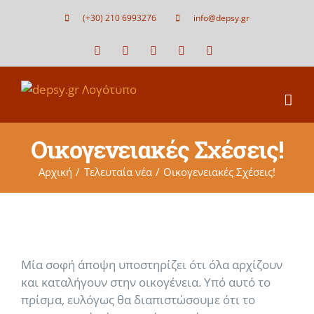
Μετάβαση
(+30) 210 6993276
info@depsy.gr
στο
περιεχόμενο
Facebook
X
LinkedIn
YouTube
Blogger
Οικογενειακές Σχέσεις!
Αρχική
Τελευταία νέα
Οικογενειακές Σχέσεις!
Μία σοφή άποψη υποστηρίζει ότι όλα αρχίζουν
και καταλήγουν στην οικογένεια. Υπό αυτό το
πρίσμα, ευλόγως θα διαπιστώσουμε ότι το