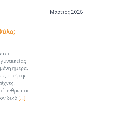
Μάρτιος 2026
Φύλο;
εται
 γυναικείας
ιμένη ημέρα,
ος τιμή της
έχνες,
λοί άνθρωποι
τον δικό
[...]