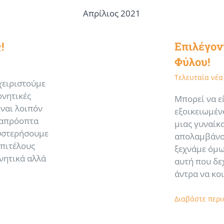
Απρίλιος 2021
!
Επιλέγον
Φύλου!
Τελευταία νέα
χειριστούμε
ρνητικές
Μπορεί να ε
ίναι λοιπόν
εξοικειωμένο
 απρόοπτα
μιας γυναίκ
θυστερήσουμε
απολαμβάνον
επιτέλους
ξεχνάμε όμως
νητικά αλλά
αυτή που δε
άντρα να κο
Διαβάστε περ