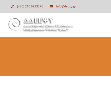
Μετάβαση
(+30) 210 6993276
info@depsy.gr
στο
περιεχόμενο