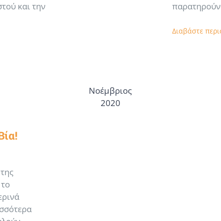
τού και την
παρατηρούν 
Διαβάστε περ
Νοέμβριος
2020
ία!
 της
 το
ερινά
ισσότερα