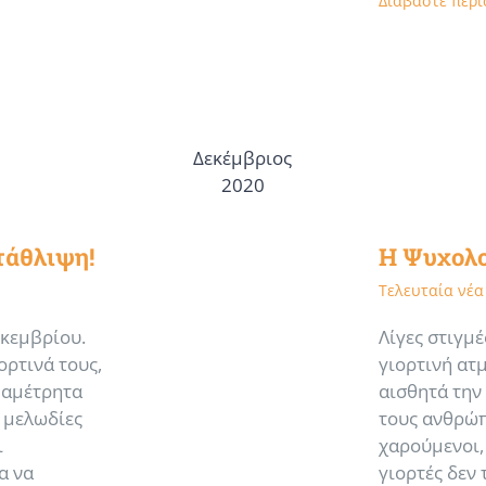
Διαβάστε περ
Δεκέμβριος
2020
τάθλιψη!
Η Ψυχολο
Τελευταία νέα
εκεμβρίου.
Λίγες στιγμέ
ορτινά τους,
γιορτινή ατ
 αμέτρητα
αισθητά την
 μελωδίες
τους ανθρώπ
ι
χαρούμενοι,
α να
γιορτές δεν 