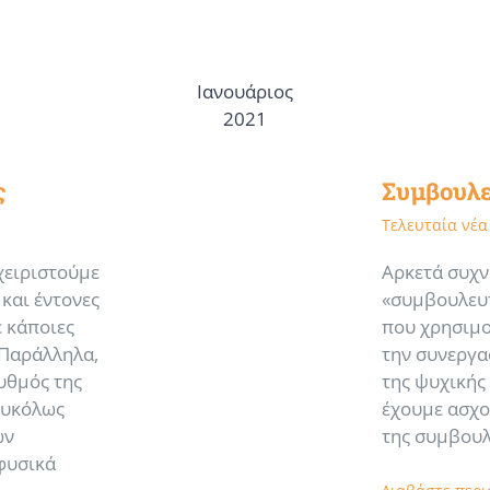
Ιανουάριος
2021
ς
Συμβουλε
Τελευταία νέα
χειριστούμε
Αρκετά συχνά
και έντονες
«συμβουλευτ
 κάποιες
που χρησιμο
 Παράλληλα,
την συνεργα
ρυθμός της
της ψυχικής 
ευκόλως
έχουμε ασχο
ων
της συμβουλ
φυσικά