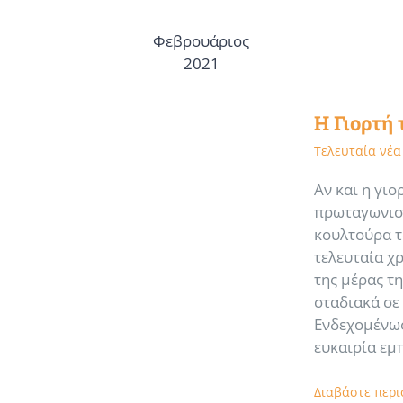
Φεβρουάριος
2021
Η Γιορτή
Τελευταία νέα
Αν και η γι
πρωταγωνιστ
κουλτούρα τ
τελευταία χ
της μέρας τ
σταδιακά σε
Ενδεχομένως
ευκαιρία ε
Διαβάστε περ