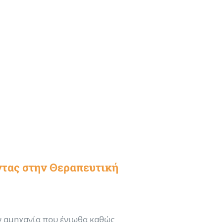
τας στην Θεραπευτική
 αμηχανία που ένιωθα καθώς