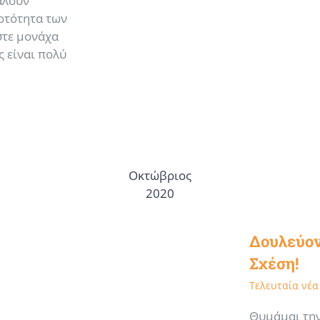
αλούν
oτότητα των
στε μονάχα
ς είναι πολύ
Οκτώβριος
2020
Δουλεύον
Σχέση!
Τελευταία νέα
Θυμάμαι την