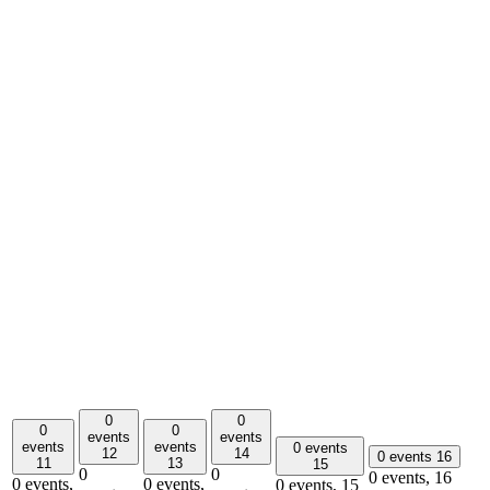
0
0
0
0
events
events
events
events
0 events
12
14
0 events
16
11
13
15
0
0
0 events,
16
0 events,
0 events,
0 events,
15