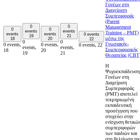
Γονέων στη
Διαχείριση
Συμπεριφοράς
(Parent
0
0
Management
0
0
events
events
Training – PMT)
events
events
0 events
19
21
μέσω της
18
20
22
0
0
Γνωσιακής-
0 events,
0 events,
0 events,
22
events,
events,
Συμπεριφορικής
18
20
19
21
Θεραπείας (CBT
Η
Ψυχοεκπαίδευση
Γονέων στη
Διαχείριση
Συμπεριφοράς
(PMT) αποτελεί
τεκμηριωμένη
εκπαιδευτική
προσέγγιση που
στοχεύει στην
ενίσχυση θετικώ
συμπεριφορών
των παιδιών και
στη βελτίωση τη