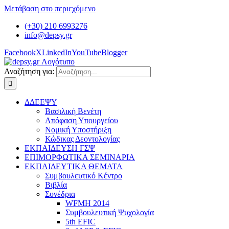
Μετάβαση στο περιεχόμενο
(+30) 210 6993276
info@depsy.gr
Facebook
X
LinkedIn
YouTube
Blogger
Αναζήτηση για:
ΔΔΕΕΨΥ
Βασιλική Βενέτη
Απόφαση Υπουργείου
Νομική Υποστήριξη
Κώδικας Δεοντολογίας
ΕΚΠΑΙΔΕΥΣΗ ΓΣΨ
ΕΠΙΜΟΡΦΩΤΙΚΑ ΣΕΜΙΝΑΡΙΑ
ΕΚΠΑΙΔΕΥΤΙΚΑ ΘΕΜΑΤΑ
Συμβουλευτικό Κέντρο
Βιβλία
Συνέδρια
WFMH 2014
Συμβουλευτική Ψυχολογία
5th EFIC