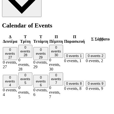
Calendar of Events
Δ
Τ
Τ
Π
Π
Σ
Σάββατο
Δευτέρα
Τρίτη
Τετάρτη
Πέμπτη
Παρασκευή
0
0
0
0
events
events
events
events
28
30
0 events
1
0 events
2
27
29
0
0
0 events,
1
0 events,
2
0 events,
0 events,
events,
events,
27
29
28
30
0
0
0
0
events
events
events
events
5
7
0 events
8
0 events
9
4
6
0
0
0 events,
8
0 events,
9
0 events,
0 events,
events,
events,
4
6
5
7