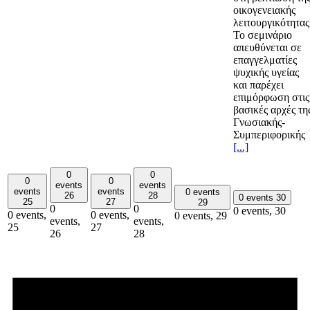
οικογενειακής
λειτουργικότητας
Το σεμινάριο
απευθύνεται σε
επαγγελματίες
ψυχικής υγείας
και παρέχει
επιμόρφωση στις
βασικές αρχές τη
Γνωσιακής-
Συμπεριφορικής
[...]
0
0
0
0
events
events
events
events
0 events
26
28
0 events
30
25
27
29
0
0
0 events,
30
0 events,
0 events,
0 events,
29
events,
events,
25
27
26
28