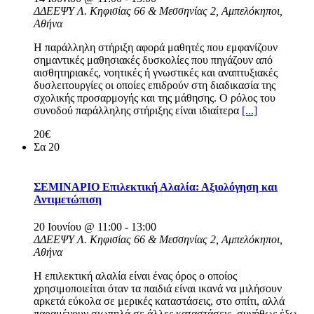
ΔΔΕΕΨΥ
Λ. Κηφισίας 66 & Μεσσηνίας 2, Αμπελόκηποι,
Αθήνα
Η παράλληλη στήριξη αφορά μαθητές που εμφανίζουν
σημαντικές μαθησιακές δυσκολίες που πηγάζουν από
αισθητηριακές, νοητικές ή γνωστικές και αναπτυξιακές
δυσλειτουργίες οι οποίες επιδρούν στη διαδικασία της
σχολικής προσαρμογής και της μάθησης. Ο ρόλος του
συνοδού παράλληλης στήριξης είναι ιδιαίτερα
[...]
20€
Σα
20
ΣΕΜΙΝΑΡΙΟ Επιλεκτική Αλαλία: Αξιολόγηση και
Αντιμετώπιση
20 Ιουνίου @ 11:00
-
13:00
ΔΔΕΕΨΥ
Λ. Κηφισίας 66 & Μεσσηνίας 2, Αμπελόκηποι,
Αθήνα
Η επιλεκτική αλαλία είναι ένας όρος ο οποίος
χρησιμοποιείται όταν τα παιδιά είναι ικανά να μιλήσουν
αρκετά εύκολα σε μερικές καταστάσεις, στο σπίτι, αλλά
παραμένουν σιωπηλά σε άλλες καταστάσεις, συνήθως έξω