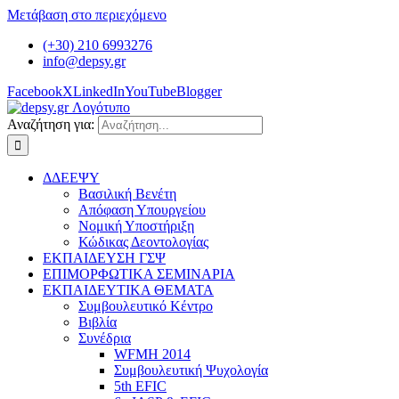
Μετάβαση στο περιεχόμενο
(+30) 210 6993276
info@depsy.gr
Facebook
X
LinkedIn
YouTube
Blogger
Αναζήτηση για:
ΔΔΕΕΨΥ
Βασιλική Βενέτη
Απόφαση Υπουργείου
Νομική Υποστήριξη
Κώδικας Δεοντολογίας
ΕΚΠΑΙΔΕΥΣΗ ΓΣΨ
ΕΠΙΜΟΡΦΩΤΙΚΑ ΣΕΜΙΝΑΡΙΑ
ΕΚΠΑΙΔΕΥΤΙΚΑ ΘΕΜΑΤΑ
Συμβουλευτικό Κέντρο
Βιβλία
Συνέδρια
WFMH 2014
Συμβουλευτική Ψυχολογία
5th EFIC